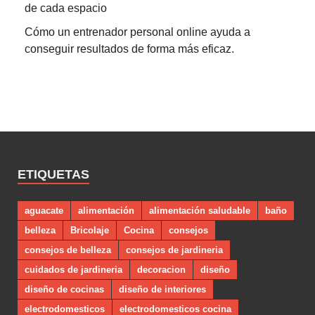
de cada espacio
Cómo un entrenador personal online ayuda a
conseguir resultados de forma más eficaz.
ETIQUETAS
aguacate
alimentación
alimentación saludable
baño
belleza
Bricolaje
Cocina
consejos
consejos de belleza
consejos de jardineria
cuidados de jardineria
decoracion
diseño
diseño de cocinas
diseño de interiores
electrodomesticos
electrodomesticos cocina