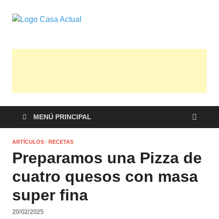
casa actual
En Casaactual.com encontrarás, ideas,
consejos y novedades de decoración,
bricolaje, belleza entre otras, para
disfrutar de la viada y de tu casa.
MENÚ PRINCIPAL
ARTÍCULOS
/
RECETAS
Preparamos una Pizza de
cuatro quesos con masa
super fina
20/02/2025