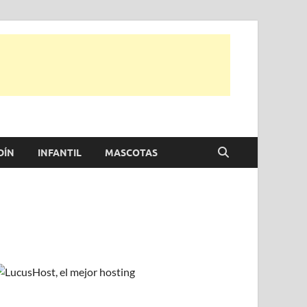
e otras, para disfrutar de la viada y de tu casa.
DÍN
INFANTIL
MASCOTAS