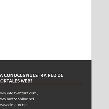
YA CONOCES NUESTRA RED DE
PORTALES WEB?
ww.infoaventura.com
,
ww.motosonline.net
www.elmotor.net