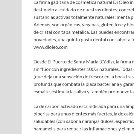
La firma gaditana de cosmética natural Di Oleo 
destinado al cuidado de nuestros dientes, concre
sustancias activas totalmente naturales: menta pi
Además, son orgánicas, veganas, gluten free y bio
de cristal con tapa metálica. Las puedes encontrar
novedades, una quinta pasta dental con sabor a fre
www.dioleo.com
Desde El Puerto de Santa María (Cádiz), la firma
sin flúor con ingredientes 100% naturales. Todas 
(que deja una sensación de frescor en la boca tras
profunda que combata la placa bacteriana y garanti
esmalte, estimula la saliva y también promueve la
La de carbón activado está indicada para una lim
piperita para unos dientes más fuertes, la de calé
saludables (con sabor a naranjas dulces, específ
hamamelis para reducir las inflamaciones y elimin