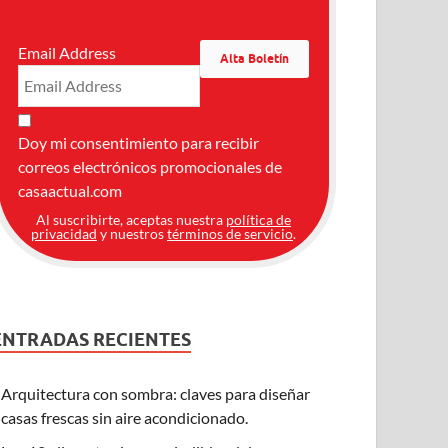
Email Address
Doy mi consentimiento para recibir
correos electrónicos promocionales de
casaactual.com
Al suscribirte, aceptas nuestra
política de
privacidad
y nuestros
términos de servicio
.
ENTRADAS RECIENTES
Arquitectura con sombra: claves para diseñar
casas frescas sin aire acondicionado.