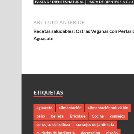
PASTA DE DIENTES NATURAL
PASTA DE DIENTES SIN GL
ARTÍCULO ANTERIOR
Recetas saludables: Ostras Veganas con Perlas 
Aguacate
ETIQUETAS
aguacate
alimentación
alimentación saludable
baño
belleza
Bricolaje
Cocina
consejos
consejos de belleza
consejos de jardineria
cuidados de jardineria
decoracion
diseño