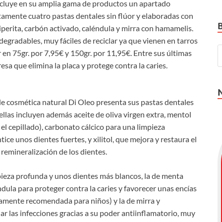
incluye en su amplia gama de productos un apartado
tamente cuatro pastas dentales sin flúor y elaboradas con
perita, carbón activado, caléndula y mirra con hamamelis.
degradables, muy fáciles de reciclar ya que vienen en tarros
 en 75gr. por 7,95€ y 150gr. por 11,95€. Entre sus últimas
sa que elimina la placa y protege contra la caries.
 de cosmética natural Di Oleo presenta sus pastas dentales
ellas incluyen además aceite de oliva virgen extra, mentol
 el cepillado), carbonato cálcico para una limpieza
ce unos dientes fuertes, y xilitol, que mejora y restaura el
 remineralización de los dientes.
pieza profunda y unos dientes más blancos, la de menta
ndula para proteger contra la caries y favorecer unas encías
icamente recomendada para niños) y la de mirra y
ar las infecciones gracias a su poder antiinflamatorio, muy