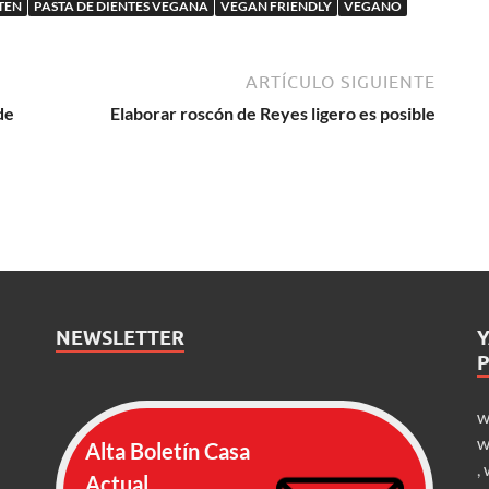
UTEN
PASTA DE DIENTES VEGANA
VEGAN FRIENDLY
VEGANO
ARTÍCULO SIGUIENTE
de
Elaborar roscón de Reyes ligero es posible
NEWSLETTER
w
w
Alta Boletín Casa
,
Actual