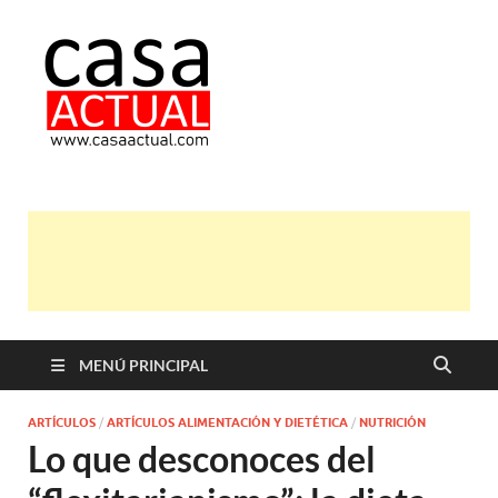
casa actual
En Casaactual.com encontrarás,
ideas, consejos y novedades de
decoración, bricolaje, belleza entre
otras, para disfrutar de la viada y de
tu casa.
MENÚ PRINCIPAL
ARTÍCULOS
/
ARTÍCULOS ALIMENTACIÓN Y DIETÉTICA
/
NUTRICIÓN
Lo que desconoces del