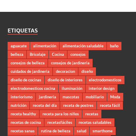
ETIQUETAS
aguacate
alimentación
alimentación saludable
baño
belleza
Bricolaje
Cocina
consejos
consejos de belleza
consejos de jardineria
cuidados de jardineria
decoracion
diseño
diseño de cocinas
diseño de interiores
electrodomesticos
electrodomesticos cocina
iluminación
interior design
interiorismo
jardineria
mascotas
mobiliario
Moda
nutrición
receta del día
receta de postres
receta fácil
receta healthy
receta para los niños
recetas
recetas de cocina
recetasfáciles
recetas saludables
recetas sanas
rutina de belleza
salud
smarthome