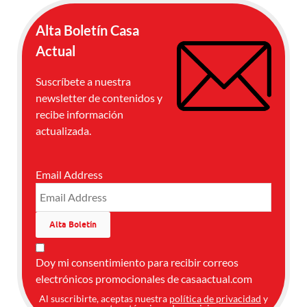
Alta Boletín Casa
Actual
Suscríbete a nuestra
newsletter de contenidos y
recibe información
actualizada.
Email Address
Doy mi consentimiento para recibir correos
electrónicos promocionales de casaactual.com
Al suscribirte, aceptas nuestra
política de privacidad
y