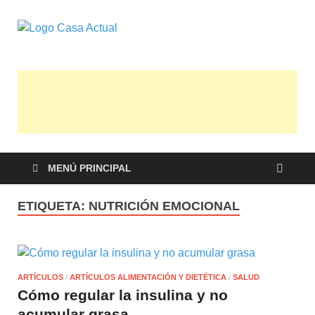
casa actual
En Casaactual.com encontrarás, ideas,
consejos y novedades de decoración,
bricolaje, belleza entre otras, para
disfrutar de la viada y de tu casa.
MENÚ PRINCIPAL
ETIQUETA:
NUTRICIÓN EMOCIONAL
ARTÍCULOS
/
ARTÍCULOS ALIMENTACIÓN Y DIETÉTICA
/
SALUD
Cómo regular la insulina y no
acumular grasa