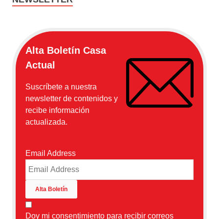
Alta Boletín Casa
Actual
Suscríbete a nuestra
newsletter de contenidos y
recibe información
actualizada.
Email Address
Doy mi consentimiento para recibir correos