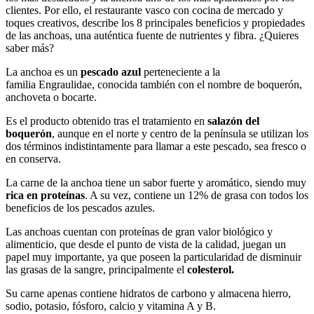
clientes. Por ello, el restaurante vasco con cocina de mercado y
toques creativos, describe los 8 principales beneficios y propiedades
de las anchoas, una auténtica fuente de nutrientes y fibra. ¿Quieres
saber más?
La anchoa es un
pescado azul
perteneciente a la
familia Engraulidae, conocida también con el nombre de boquerón,
anchoveta o bocarte.
Es el producto obtenido tras el tratamiento en
salazón del
boquerón
, aunque en el norte y centro de la península se utilizan los
dos términos indistintamente para llamar a este pescado, sea fresco o
en conserva.
La carne de la anchoa tiene un sabor fuerte y aromático, siendo muy
rica en proteínas
. A su vez, contiene un 12% de grasa con todos los
beneficios de los pescados azules.
Las anchoas cuentan con proteínas de gran valor biológico y
alimenticio, que desde el punto de vista de la calidad, juegan un
papel muy importante, ya que poseen la particularidad de disminuir
las grasas de la sangre, principalmente el
colesterol.
Su carne apenas contiene hidratos de carbono y almacena hierro,
sodio, potasio, fósforo, calcio y vitamina A y B.