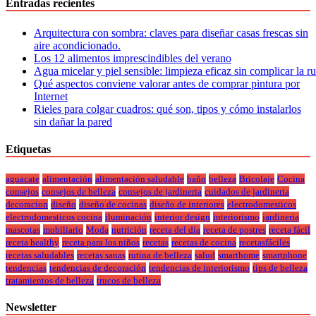
Entradas recientes
Arquitectura con sombra: claves para diseñar casas frescas sin
aire acondicionado.
Los 12 alimentos imprescindibles del verano
Agua micelar y piel sensible: limpieza eficaz sin complicar la r
Qué aspectos conviene valorar antes de comprar pintura por
Internet
Rieles para colgar cuadros: qué son, tipos y cómo instalarlos
sin dañar la pared
Etiquetas
aguacate
alimentación
alimentación saludable
baño
belleza
Bricolaje
Cocina
consejos
consejos de belleza
consejos de jardineria
cuidados de jardineria
decoracion
diseño
diseño de cocinas
diseño de interiores
electrodomesticos
electrodomesticos cocina
iluminación
interior design
interiorismo
jardineria
mascotas
mobiliario
Moda
nutrición
receta del día
receta de postres
receta fácil
receta healthy
receta para los niños
recetas
recetas de cocina
recetasfáciles
recetas saludables
recetas sanas
rutina de belleza
salud
smarthome
smartphone
tendencias
tendencias de decoración
tendencias de interiorismo
tips de belleza
tratamientos de belleza
trucos de belleza
Newsletter