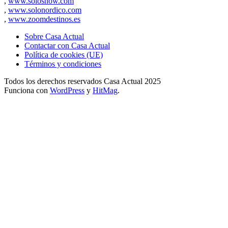
,
www.solosnow.com
,
www.solonordico.com
,
www.zoomdestinos.es
Sobre Casa Actual
Contactar con Casa Actual
Política de cookies (UE)
Términos y condiciones
Todos los derechos reservados Casa Actual 2025
Funciona con
WordPress
y
HitMag
.