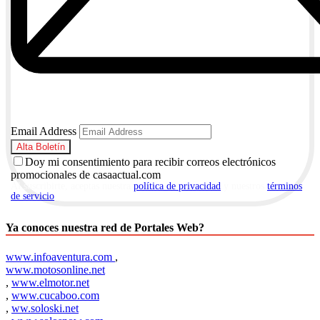
Email Address
Doy mi consentimiento para recibir correos electrónicos
promocionales de casaactual.com
Al suscribirte, aceptas nuestra
política de privacidad
y nuestros
términos
de servicio
.
Ya conoces nuestra red de Portales Web?
www.infoaventura.com
,
www.motosonline.net
,
www.elmotor.net
,
www.cucaboo.com
,
ww.soloski.net