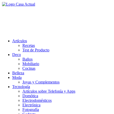
Saltar
al
casa actual
contenido
En Casaactual.com encontrarás, ideas, consejos y novedades de
decoración, bricolaje, belleza entre otras, para disfrutar de la viada y
de tu casa.
Artículos
Recetas
Test de Producto
Deco
Baños
Mobiliario
Cocinas
Belleza
Moda
Joyas y Complementos
Tecnología
Artículos sobre Telefonía y Apps
Domótica
Electrodomésticos
Electrónica
Fotografía