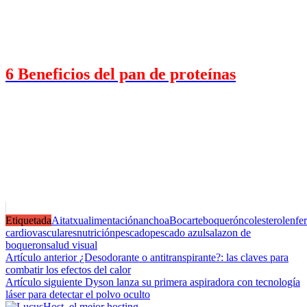
6 Beneficios del pan de proteínas
Etiquetada
Aitatxu
alimentación
anchoa
Bocarte
boquerón
colesterol
enfe
cardiovasculares
nutrición
pescado
pescado azul
salazon de
boqueron
salud visual
Navegación
Artículo anterior
¿Desodorante o antitranspirante?: las claves para
combatir los efectos del calor
de
Artículo siguiente
Dyson lanza su primera aspiradora con tecnología
entradas
láser para detectar el polvo oculto