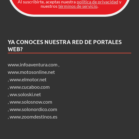
Al suscribirte, aceptas nuestra
política de privacidad
y
nuestros
términos de servicio
.
YA CONOCES NUESTRA RED DE PORTALES
WEB?
www.infoaventura.com
,
www.motosonline.net
,
www.elmotor.net
,
www.cucaboo.com
,
ww.soloski.net
,
www.solosnow.com
,
www.solonordico.com
,
www.zoomdestinos.es