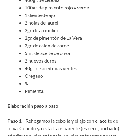
100gr. de pimiento rojo y verde
1 diente de ajo
2 hojas de laurel
2gr. de ají molido
2gr. de pimentón de La Vera
3gr. de caldo de carne
5ml. de aceite de oliva
2 huevos duros
40gr. de aceitunas verdes
Orégano
Sal
Pimienta.
Elaboración paso a paso:
Paso 1: “Rehogamos la cebolla y el ajo con el aceite de
oliva. Cuando ya está transparente (es decir, pochado)
añadimos el pimiento rojo y el pimiento verde por un