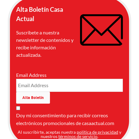
Alta Boletín Casa
Actual
Suscríbete a nuestra
newsletter de contenidos y
recibe información
actualizada.
Email Address
Doy mi consentimiento para recibir correos
electrónicos promocionales de casaactual.com
Al suscribirte, aceptas nuestra
política de privacidad
y
nuestros
términos de servicio
.