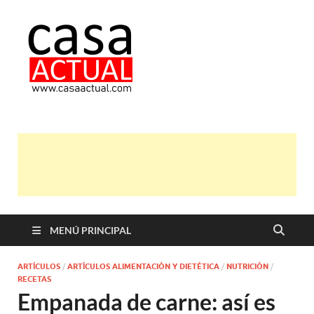
casa actual
En Casaactual.com encontrarás,
ideas, consejos y novedades de
decoración, bricolaje, belleza entre
otras, para disfrutar de la viada y de
tu casa.
MENÚ PRINCIPAL
ARTÍCULOS
/
ARTÍCULOS ALIMENTACIÓN Y DIETÉTICA
/
NUTRICIÓN
/
RECETAS
Empanada de carne: así es